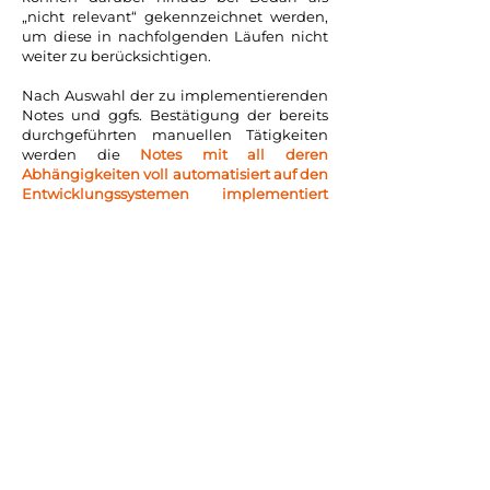
„nicht relevant“ gekennzeichnet werden,
um diese in nachfolgenden Läufen nicht
weiter zu berücksichtigen.
Nach Auswahl der zu implementierenden
Notes und ggfs. Bestätigung der bereits
durchgeführten manuellen Tätigkeiten
werden die
Notes mit all deren
Abhängigkeiten voll automatisiert auf den
Entwicklungssystemen implementiert
und in einem definierten Transportauftrag
konsolidiert.
Die Notes müssen anschließend nur noch
gemäß den organisatorischen Vorgaben
stufenweise auf Ihre Test-, QA- und
Produktions­systeme transportiert werden.
automatics unterstützt
dabei alle Notes-Typen
SECURITY | HOT NEWS |