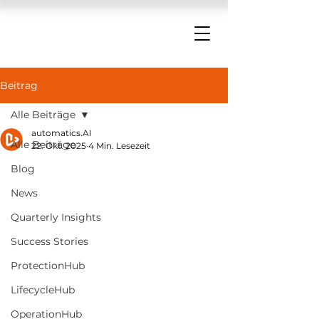
Beitrag
Alle Beiträge
automatics.AI
Alle Beiträge
22. Okt. 2025
4 Min. Lesezeit
Blog
News
Quarterly Insights
Success Stories
ProtectionHub
LifecycleHub
OperationHub