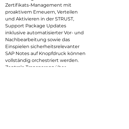
Zertifikats-Management mit 
proaktivem Erneuern, Verteilen 
und Aktivieren in der STRUST, 
Support Package Updates 
inklusive automatisierter Vor- und 
Nachbearbeitung sowie das 
Einspielen sicherheitsrelevanter 
SAP Notes auf Knopfdruck können 
vollständig orchestriert werden. 
Zentrale Transparenz über 
komplexe SAP-Landschaften ist 
essenziell, um Wartungsarbeiten 
optimal zu planen.
Fazit: 
Der Weg zu 80% 
weniger Downtime ist 
messbar und erreichbar