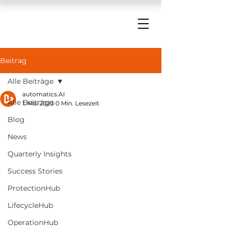
Beitrag
Alle Beiträge
automatics.AI
Alle Beiträge
1. Mai 2023
0 Min. Lesezeit
Blog
News
Quarterly Insights
Success Stories
ProtectionHub
LifecycleHub
OperationHub