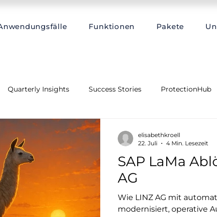
Anwendungsfälle
Funktionen
Pakete
Un
Quarterly Insights
Success Stories
ProtectionHub
elisabethkroell
22. Juli
4 Min. Lesezeit
SAP LaMa Ablö
AG
Wie LINZ AG mit automat
modernisiert, operative 