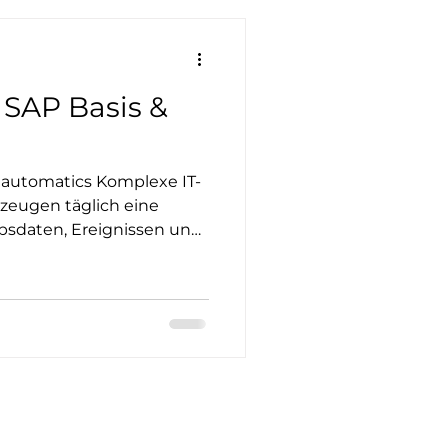
wo Sie uns dazu persönlich
r SAP Basis &
 automatics Komplexe IT-
zeugen täglich eine
sdaten, Ereignissen und
erausforderung besteht
Informationen zu
 die richtigen
igen Zeit zu erkennen.