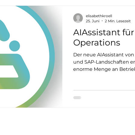
jetzt achten sollten und 
treffen können.
elisabethkroell
25. Juni
2 Min. Lesezeit
AIAssistant fü
Operations
Der neue AIAssistant von
und SAP-Landschaften er
enorme Menge an Betrieb
Systemmeldungen. Die H
längst nicht mehr darin, 
sammeln – sondern darin,
Zusammenhänge zur richt