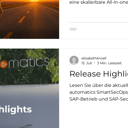
eine skalierbare All-in-on
Patching, Zertifikate, C
Systemkopien etabliert.
elisabethkroell
13. Juli
3 Min. Lesezeit
Release Highli
Lesen Sie über die aktue
automatics SmartSecOps P
SAP-Betrieb und SAP-Secu
zusammen: automatisiert
praxistauglich für moder