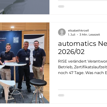
elisabethkroell
1. Juli
3 Min. Lesezeit
automatics Ne
2026/02
RISE verändert Verantwor
Betrieb, Zertifikatslaufze
noch 47 Tage. Was nach Einzelthemen klingt,
entwickelt sich für viel
operativen Risiko. Wie k
mehr Sicherheit, Transpar
ohne zusätzlichen manue
Quarterly Insight zeigen