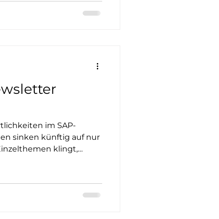
wsletter
tlichkeiten im SAP-
iten sinken künftig auf nur
e Unternehmen zu einem
önnen SAP-Teams hier für
enz und Stabilität sorgen,
llen Aufwand? In diesem
 wir, worauf Unternehmen