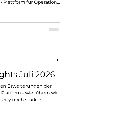
e- Plattform für Operations,
ompliance und
ghts Juli 2026
llen Erweiterungen der
latform - wie führen wir
rity noch stärker
, nachvollziehbar und
ne SAP-Landschaften.