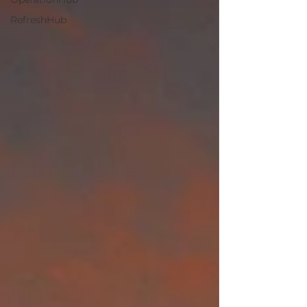
RefreshHub