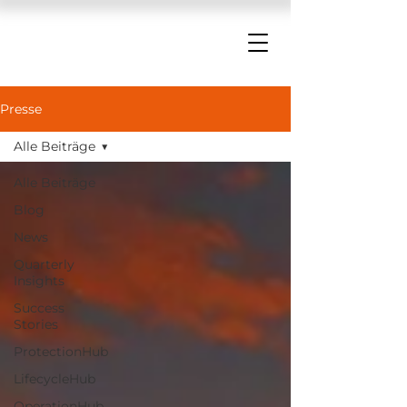
Presse
Alle Beiträge
Alle Beiträge
Blog
News
Quarterly
Insights
Success
Stories
ProtectionHub
LifecycleHub
OperationHub