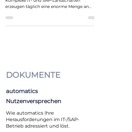
Der neue AIAssistant von automatics
Komplexe IT- und SAP-Landschaften
erzeugen täglich eine enorme Menge an
Betriebsdaten, Ereignissen und
Systemmeldungen. Die Herausforderung
besteht längst nicht mehr darin,
Informationen zu sammeln – sondern darin,
die richtigen Zusammenhänge zur richtigen
Zeit zu erkennen.
DOKUMENTE
automatics
Nutzenversprechen
Wie automatics Ihre
Herausforderungen im IT-/SAP-