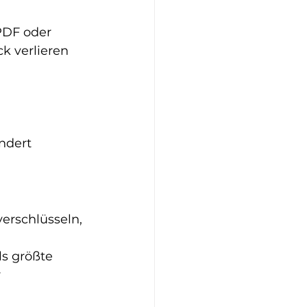
PDF oder 
 verlieren 
ndert
erschlüsseln, 
 
s größte 
 