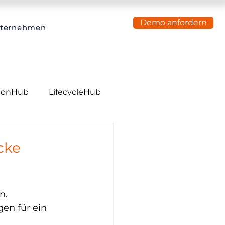
Demo anfordern
ternehmen
tionHub
LifecycleHub
cke 
. 
en für ein 