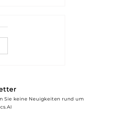
 Exfiltration Control:
um SAP-Daten 2026
en Schutz brauchen
etter
n Sie keine Neuigkeiten rund um
cs.AI