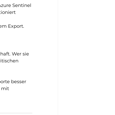
Azure Sentinel
ioniert
em Export.
aft. Wer sie 
itischen 
rte besser 
 mit 