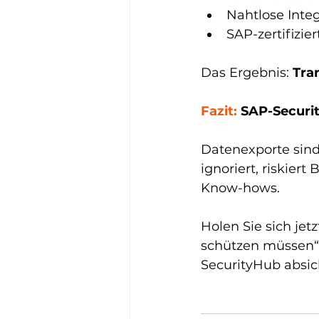
Nahtlose Inte
SAP-zertifizie
Das Ergebnis: 
Tra
Fazit:
 SAP-Securi
Datenexporte sind 
ignoriert, riskier
Know-hows.
Holen Sie sich je
schützen müssen“ u
SecurityHub absic