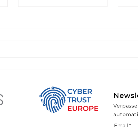
Übernahme der High-
Data
Availability-Lösung von
War
CON.IO
neu
Newsl
Verpasse
automati
Email