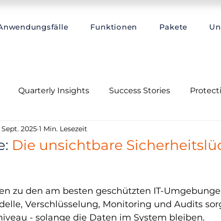
Anwendungsfälle
Funktionen
Pakete
Un
Quarterly Insights
Success Stories
Protec
 Sept. 2025
1 Min. Lesezeit
Hub
e:
Die unsichtbare Sicherheitslü
en zu den am besten geschützten IT-Umgebungen
lle, Verschlüsselung, Monitoring und Audits sorg
niveau - solange die Daten im System bleiben.