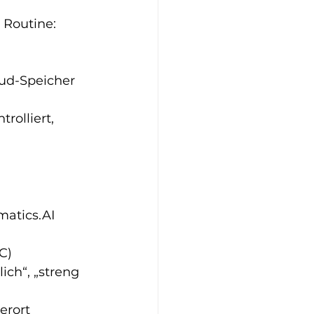
 Routine:
oud-Speicher
rolliert, 
atics.AI 
C)
ich“, „streng 
erort